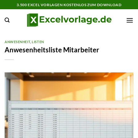
Zum
3.500 EXCEL VORLAGEN KOSTENLOS ZUM DOWNLOAD
Inhalt
springen
ANWESENHEIT
,
LISTEN
Anwesenheitsliste Mitarbeiter