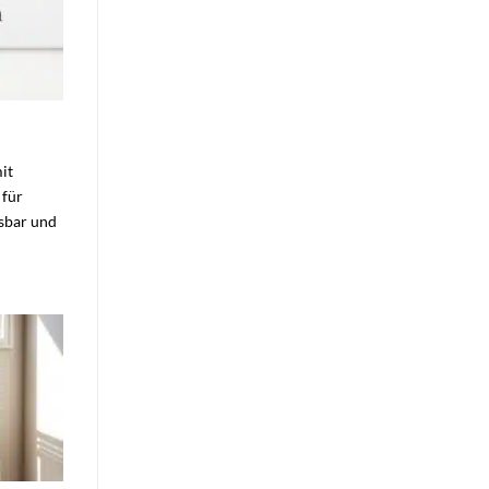
it
 für
ssbar und