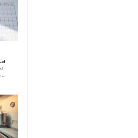
cel
nd
...