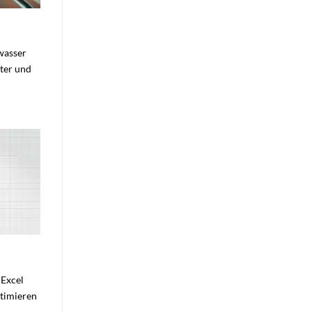
kwasser
nter und
 Excel
ptimieren