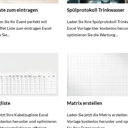
iste zum eintragen
Spülprotokoll Trinkwasser
n Sie Ihr Event perfekt mit
Laden Sie Ihre Spülprotokoll Trin
fet Liste zum eintragen Excel
Excel Vorlage hier kostenlos heru
 Sie...
optimieren Sie die Wartung...
liste
Matrix erstellen
etzt Ihre Kabelzugliste Excel
Laden Sie jetzt die Matrix erstellen
stenlos herunter und optimieren
Vorlage kostenlos herunter und o
ktroinstallationen effizient...
Sie Ihre Datenanalyse...