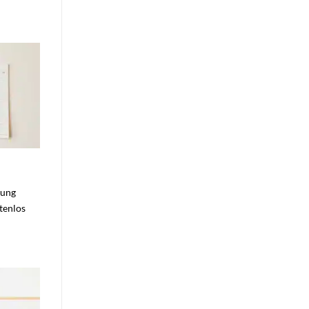
bung
stenlos