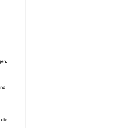
gen.
ind
 die