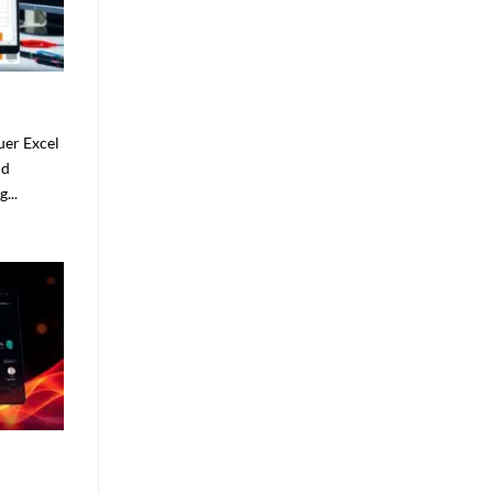
uer Excel
nd
...