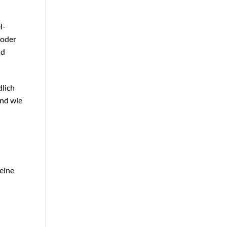
l-
 oder
nd
dlich
und wie
eine