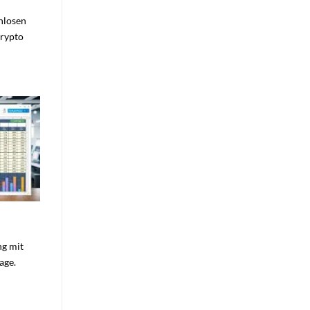
nlosen
Krypto
ng mit
age.