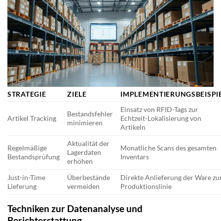
STRATEGIE
ZIELE
IMPLEMENTIERUNGSBEISPI
Einsatz von RFID-Tags zur
Bestandsfehler
Artikel Tracking
Echtzeit-Lokalisierung von
minimieren
Artikeln
Aktualität der
Regelmäßige
Monatliche Scans des gesamten
Lagerdaten
Bestandsprüfung
Inventars
erhöhen
Just-in-Time
Überbestände
Direkte Anlieferung der Ware zu
Lieferung
vermeiden
Produktionslinie
Techniken zur Datenanalyse und
Berichterstattung