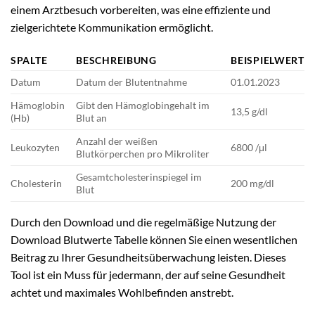
einem Arztbesuch vorbereiten, was eine effiziente und
zielgerichtete Kommunikation ermöglicht.
SPALTE
BESCHREIBUNG
BEISPIELWERT
Datum
Datum der Blutentnahme
01.01.2023
Hämoglobin
Gibt den Hämoglobingehalt im
13,5 g/dl
(Hb)
Blut an
Anzahl der weißen
Leukozyten
6800 /μl
Blutkörperchen pro Mikroliter
Gesamtcholesterinspiegel im
Cholesterin
200 mg/dl
Blut
Durch den Download und die regelmäßige Nutzung der
Download Blutwerte Tabelle können Sie einen wesentlichen
Beitrag zu Ihrer Gesundheitsüberwachung leisten. Dieses
Tool ist ein Muss für jedermann, der auf seine Gesundheit
achtet und maximales Wohlbefinden anstrebt.