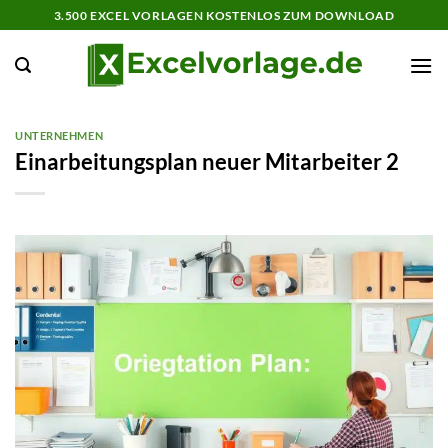
Zum
3.500 EXCEL VORLAGEN KOSTENLOS ZUM DOWNLOAD
Inhalt
springen
UNTERNEHMEN
Einarbeitungsplan neuer Mitarbeiter 2