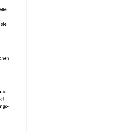
elle
 sie
ichen
 die
el
ungs-