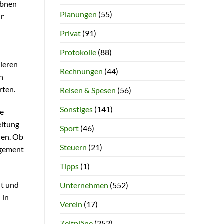
bnen
Planungen
(55)
ir
Privat
(91)
Protokolle
(88)
sieren
Rechnungen
(44)
en
rten.
Reisen & Spesen
(56)
Sonstiges
(141)
ie
eitung
Sport
(46)
llen. Ob
Steuern
(21)
agement
Tipps
(1)
nt und
Unternehmen
(552)
 in
Verein
(17)
Zeitpläne
(252)