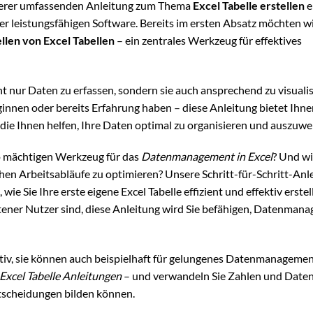
serer umfassenden Anleitung zum Thema
Excel Tabelle erstellen
e
er leistungsfähigen Software. Bereits im ersten Absatz möchten w
ellen von Excel Tabellen
– ein zentrales Werkzeug für effektives
t nur Daten zu erfassen, sondern sie auch ansprechend zu visuali
eginnen oder bereits Erfahrung haben – diese Anleitung bietet Ihn
 die Ihnen helfen, Ihre Daten optimal zu organisieren und auszuwe
o mächtigen Werkzeug für das
Datenmanagement in Excel
? Und w
hen Arbeitsabläufe zu optimieren? Unsere Schritt-für-Schritt-Anl
ie Sie Ihre erste eigene Excel Tabelle effizient und effektiv erste
ttener Nutzer sind, diese Anleitung wird Sie befähigen, Datenman
ativ, sie können auch beispielhaft für gelungenes Datenmanageme
Excel Tabelle Anleitungen
– und verwandeln Sie Zahlen und Daten
Entscheidungen bilden können.