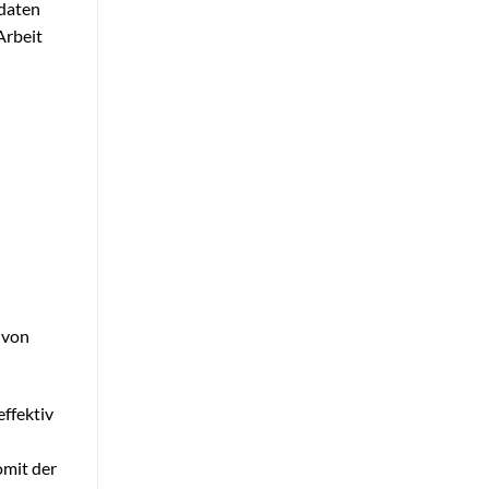
ndaten
Arbeit
 von
effektiv
omit der