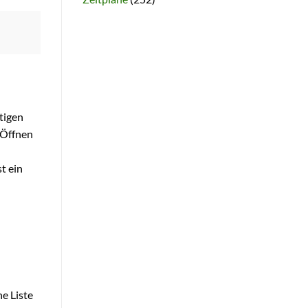
tigen
s Öffnen
t ein
e Liste