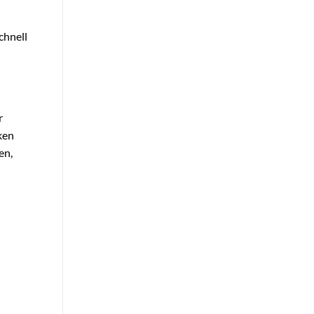
chnell
r
ken
en,