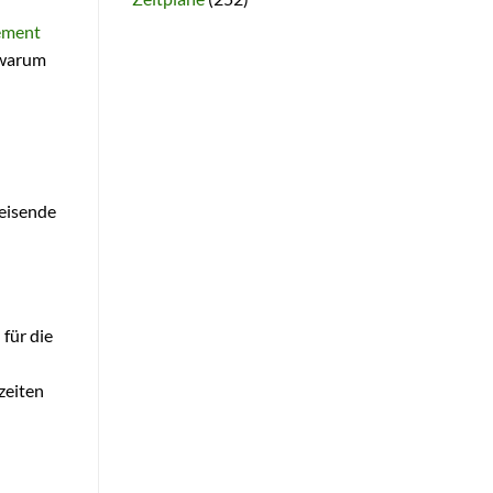
ement
 warum
Reisende
für die
zeiten