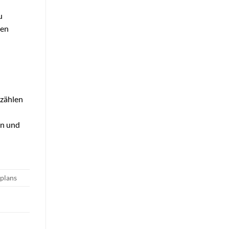
u
hen
 zählen
en und
rplans
s