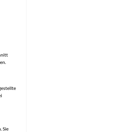
nitt
en.
estellte
ei
. Sie