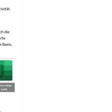
vität.
ch die
rte
 Basis,