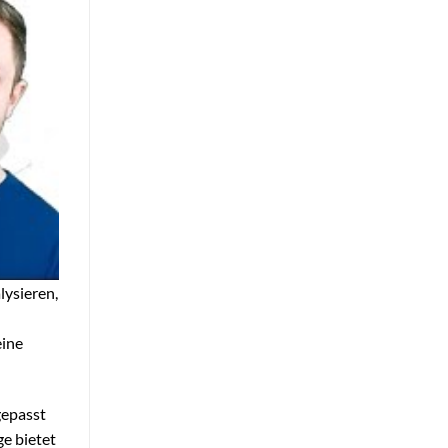
lysieren,
eine
gepasst
e bietet