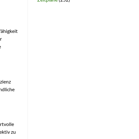
ähigkeit
r
e
izienz
ndliche
rtvolle
ektiv zu