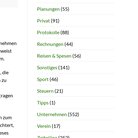
Planungen
(55)
Privat
(91)
Protokolle
(88)
ernehmen
Rechnungen
(44)
rweist
Reisen & Spesen
(56)
m.
Sonstiges
(141)
 die
Sport
(46)
 zu
d
Steuern
(21)
tragen
Tipps
(1)
Unternehmen
(552)
in zum
chtert,
Verein
(17)
eses
Zeitpläne
(252)