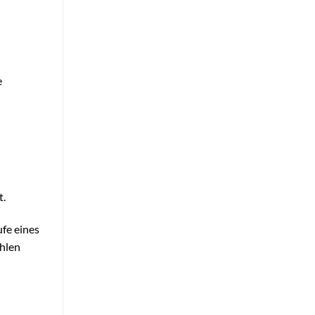
e
t.
ufe eines
hlen