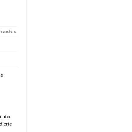
Transfers
le
ienter
dierte