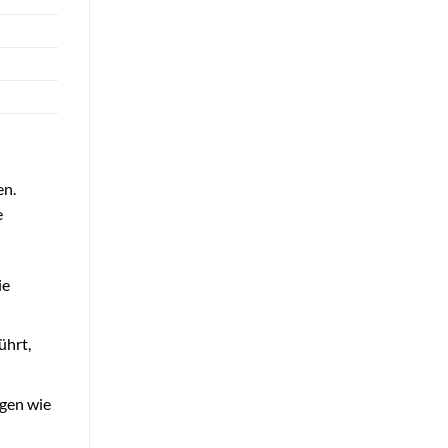
en.
e
ie
ührt,
gen wie