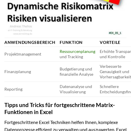
ANWENDUNGSBEREICH
FUNKTION
VORTEILE
Ressourcenplanung
Erhöhte Transpa
Projektmanagement
und Tracking
und Kontrolle
Verbesserte
Budgetierung und
Finanzplanung
Genauigkeit und
finanzielle Analyse
Vorhersagbarkei
Datenanalyse und
Schnellere
Reporting
Visualisierung
Entscheidungsfi
Tipps und Tricks für fortgeschrittene Matrix-
Funktionen in Excel
Fortgeschrittene Excel Techniken helfen Ihnen, komplexe
Datenprozesse effizient zu verwalten und auszuwerten. Excel