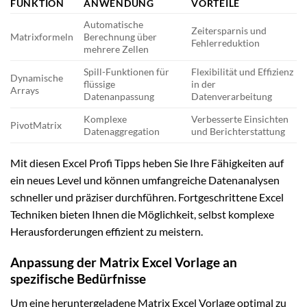
FUNKTION
ANWENDUNG
VORTEILE
Automatische
Zeitersparnis und
Matrixformeln
Berechnung über
Fehlerreduktion
mehrere Zellen
Spill-Funktionen für
Flexibilität und Effizienz
Dynamische
flüssige
in der
Arrays
Datenanpassung
Datenverarbeitung
Komplexe
Verbesserte Einsichten
PivotMatrix
Datenaggregation
und Berichterstattung
Mit diesen Excel Profi Tipps heben Sie Ihre Fähigkeiten auf
ein neues Level und können umfangreiche Datenanalysen
schneller und präziser durchführen. Fortgeschrittene Excel
Techniken bieten Ihnen die Möglichkeit, selbst komplexe
Herausforderungen effizient zu meistern.
Anpassung der Matrix Excel Vorlage an
spezifische Bedürfnisse
Um eine heruntergeladene Matrix Excel Vorlage optimal zu