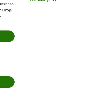
utzer so
em Drop-
o