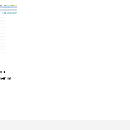
ern
mmer im