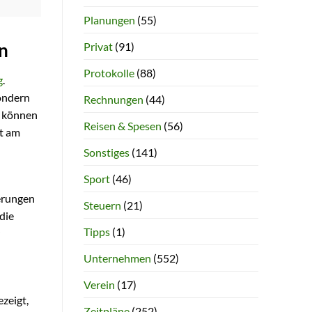
Planungen
(55)
Privat
(91)
n
Protokolle
(88)
g
.
sondern
Rechnungen
(44)
können
Reisen & Spesen
(56)
it am
Sonstiges
(141)
Sport
(46)
derungen
Steuern
(21)
die
Tipps
(1)
Unternehmen
(552)
Verein
(17)
zeigt,
Zeitpläne
(252)