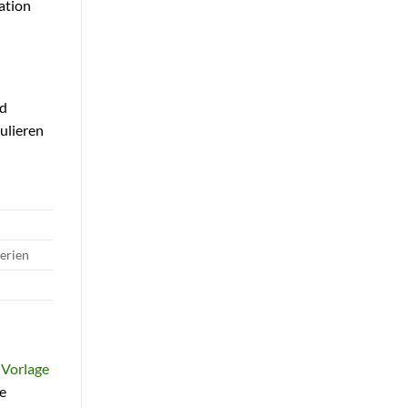
ation
nd
ulieren
erien
l
Vorlage
e