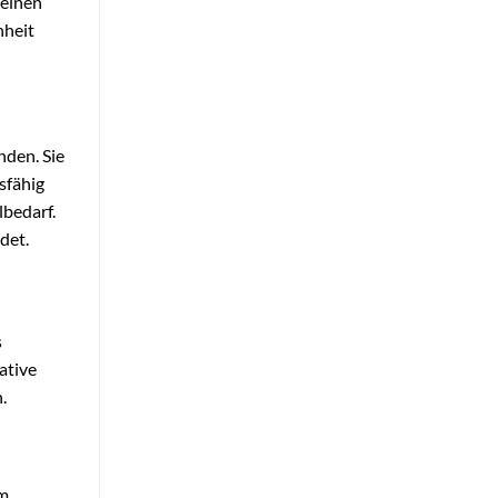
meinen
nheit
nden. Sie
sfähig
lbedarf.
det.
s
ative
.
um