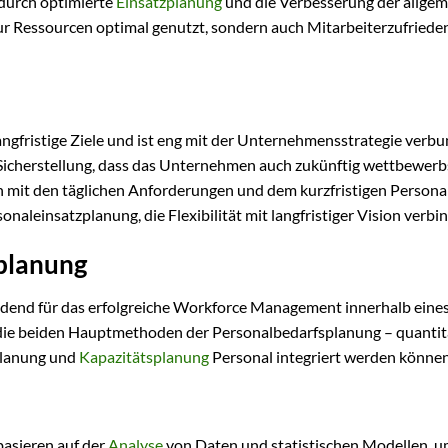
durch optimierte
Einsatzplanung
und die Verbesserung der allge
nur Ressourcen optimal genutzt, sondern auch Mitarbeiterzufriede
langfristige Ziele und ist eng mit der Unternehmensstrategie verbu
e Sicherstellung, dass das Unternehmen auch zukünftig wettbewerb
ch mit den täglichen Anforderungen und dem kurzfristigen Persona
naleinsatzplanung, die Flexibilität mit langfristiger Vision verbin
planung
eidend für das erfolgreiche Workforce Management innerhalb eine
die beiden Hauptmethoden der Personalbedarfsplanung – quantit
nplanung und
Kapazitätsplanung
Personal integriert werden können
asieren auf der
Analyse
von Daten und statistischen Modellen, 