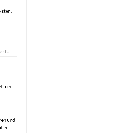
isten,
ential
nehmen
eren und
höhen