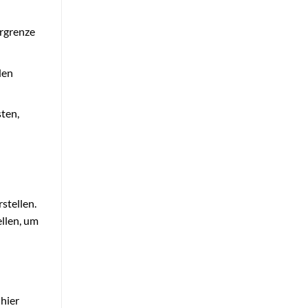
rgrenze
den
ten,
stellen.
ellen, um
 hier