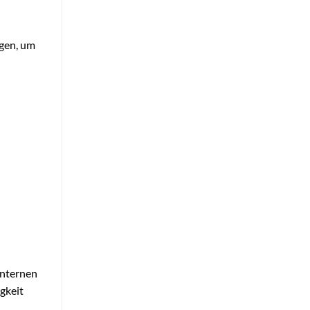
rgen, um
internen
gkeit