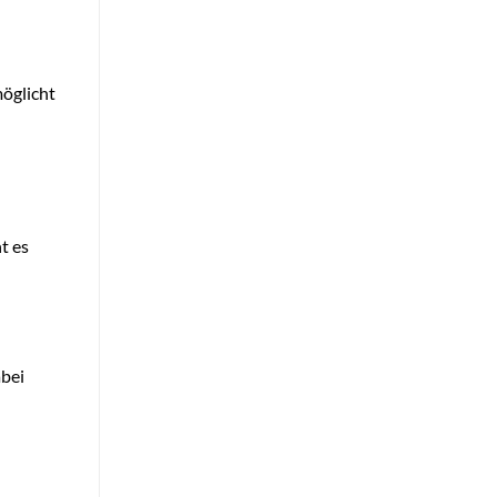
öglicht
t es
abei