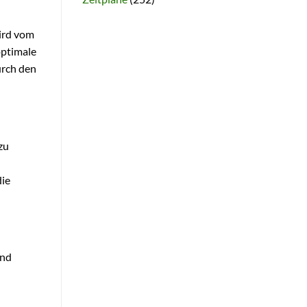
wird vom
optimale
urch den
zu
die
und