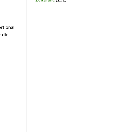
ortional
r die