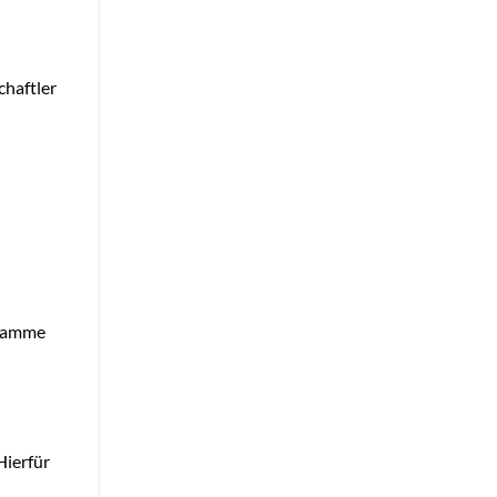
chaftler
gramme
Hierfür