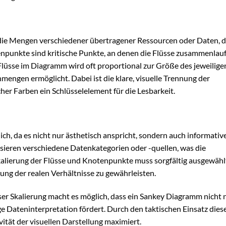
die Mengen verschiedener übertragener Ressourcen oder Daten, d
punkte sind kritische Punkte, an denen die Flüsse zusammenlauf
 Flüsse im Diagramm wird oft proportional zur Größe des jeweilige
nmengen ermöglicht. Dabei ist die klare, visuelle Trennung der
her Farben ein Schlüsselelement für die Lesbarkeit.
h, da es nicht nur ästhetisch anspricht, sondern auch informativ
sieren verschiedene Datenkategorien oder -quellen, was die
 Skalierung der Flüsse und Knotenpunkte muss sorgfältig ausgewähl
ung der realen Verhältnisse zu gewährleisten.
er Skalierung macht es möglich, dass ein Sankey Diagramm nicht 
ge Dateninterpretation fördert. Durch den taktischen Einsatz dies
vität der visuellen Darstellung maximiert.