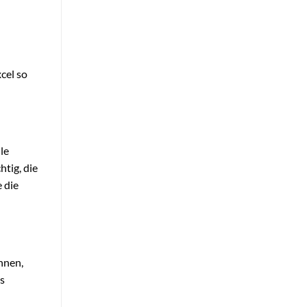
-
cel so
le
tig, die
e die
nnen,
as