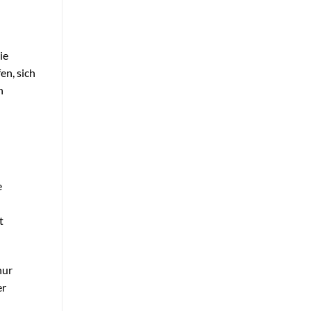
ie
en, sich
n
e
t
nur
er