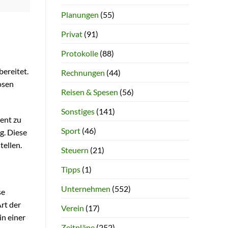
Planungen
(55)
Privat
(91)
Protokolle
(88)
bereitet.
Rechnungen
(44)
losen
Reisen & Spesen
(56)
Sonstiges
(141)
ient zu
Sport
(46)
g. Diese
tellen.
Steuern
(21)
Tipps
(1)
Unternehmen
(552)
se
rt der
Verein
(17)
n einer
Zeitpläne
(252)