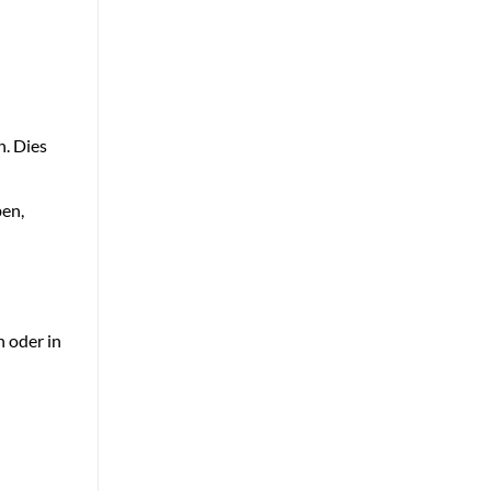
n. Dies
ben,
n oder in