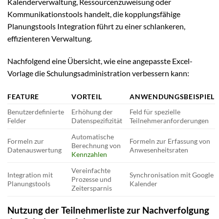
Kalenderverwaltung, Ressourcenzuweisung oder
Kommunikationstools handelt, die kopplungsfähige
Planungstools Integration führt zu einer schlankeren,
effizienteren Verwaltung.
Nachfolgend eine Übersicht, wie eine angepasste Excel-
Vorlage die Schulungsadministration verbessern kann:
FEATURE
VORTEIL
ANWENDUNGSBEISPIEL
Benutzerdefinierte
Erhöhung der
Feld für spezielle
Felder
Datenspezifizität
Teilnehmeranforderungen
Automatische
Formeln zur
Formeln zur Erfassung von
Berechnung von
Datenauswertung
Anwesenheitsraten
Kennzahlen
Vereinfachte
Integration mit
Synchronisation mit Google
Prozesse und
Planungstools
Kalender
Zeitersparnis
Nutzung der Teilnehmerliste zur Nachverfolgung