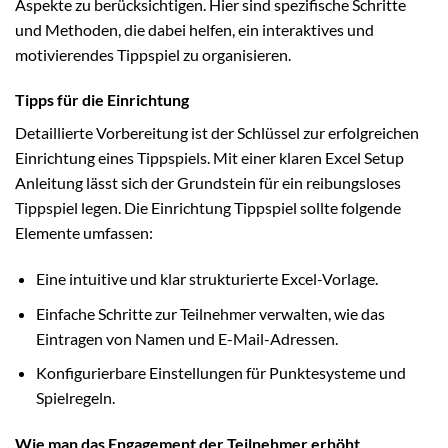
Aspekte zu berücksichtigen. Hier sind spezifische Schritte
und Methoden, die dabei helfen, ein interaktives und
motivierendes Tippspiel zu organisieren.
Tipps für die Einrichtung
Detaillierte Vorbereitung ist der Schlüssel zur erfolgreichen
Einrichtung eines Tippspiels. Mit einer klaren Excel Setup
Anleitung lässt sich der Grundstein für ein reibungsloses
Tippspiel legen. Die Einrichtung Tippspiel sollte folgende
Elemente umfassen:
Eine intuitive und klar strukturierte Excel-Vorlage.
Einfache Schritte zur Teilnehmer verwalten, wie das
Eintragen von Namen und E-Mail-Adressen.
Konfigurierbare Einstellungen für Punktesysteme und
Spielregeln.
Wie man das Engagement der Teilnehmer erhöht