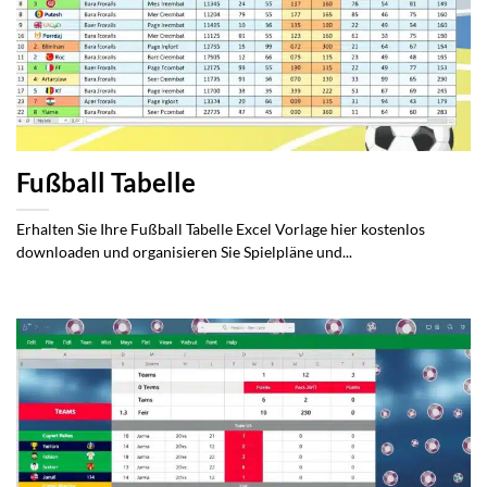
Fußball Tabelle
Erhalten Sie Ihre Fußball Tabelle Excel Vorlage hier kostenlos
downloaden und organisieren Sie Spielpläne und...