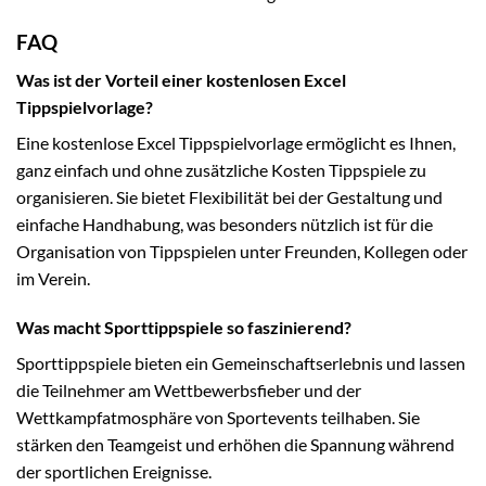
FAQ
Was ist der Vorteil einer kostenlosen Excel
Tippspielvorlage?
Eine kostenlose Excel Tippspielvorlage ermöglicht es Ihnen,
ganz einfach und ohne zusätzliche Kosten Tippspiele zu
organisieren. Sie bietet Flexibilität bei der Gestaltung und
einfache Handhabung, was besonders nützlich ist für die
Organisation von Tippspielen unter Freunden, Kollegen oder
im Verein.
Was macht Sporttippspiele so faszinierend?
Sporttippspiele bieten ein Gemeinschaftserlebnis und lassen
die Teilnehmer am Wettbewerbsfieber und der
Wettkampfatmosphäre von Sportevents teilhaben. Sie
stärken den Teamgeist und erhöhen die Spannung während
der sportlichen Ereignisse.