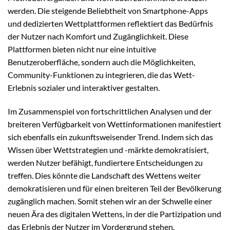
werden. Die steigende Beliebtheit von Smartphone-Apps
und dedizierten Wettplattformen reflektiert das Bedürfnis
der Nutzer nach Komfort und Zugänglichkeit. Diese
Plattformen bieten nicht nur eine intuitive
Benutzeroberfläche, sondern auch die Möglichkeiten,
Community-Funktionen zu integrieren, die das Wett-
Erlebnis sozialer und interaktiver gestalten.
Im Zusammenspiel von fortschrittlichen Analysen und der
breiteren Verfügbarkeit von Wettinformationen manifestiert
sich ebenfalls ein zukunftsweisender Trend. Indem sich das
Wissen über Wettstrategien und -märkte demokratisiert,
werden Nutzer befähigt, fundiertere Entscheidungen zu
treffen. Dies könnte die Landschaft des Wettens weiter
demokratisieren und für einen breiteren Teil der Bevölkerung
zugänglich machen. Somit stehen wir an der Schwelle einer
neuen Ära des digitalen Wettens, in der die Partizipation und
das Erlebnis der Nutzer im Vordergrund stehen.