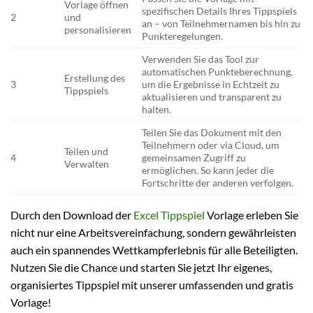
Vorlage öffnen
spezifischen Details Ihres Tippspiels
2
und
an – von Teilnehmernamen bis hin zu
personalisieren
Punkteregelungen.
Verwenden Sie das Tool zur
automatischen Punkteberechnung,
Erstellung des
3
um die Ergebnisse in Echtzeit zu
Tippspiels
aktualisieren und transparent zu
halten.
Teilen Sie das Dokument mit den
Teilnehmern oder via Cloud, um
Teilen und
4
gemeinsamen Zugriff zu
Verwalten
ermöglichen. So kann jeder die
Fortschritte der anderen verfolgen.
Durch den Download der
Excel Tippspiel
Vorlage erleben Sie
nicht nur eine Arbeitsvereinfachung, sondern gewährleisten
auch ein spannendes Wettkampferlebnis für alle Beteiligten.
Nutzen Sie die Chance und starten Sie jetzt Ihr eigenes,
organisiertes Tippspiel mit unserer umfassenden und gratis
Vorlage!