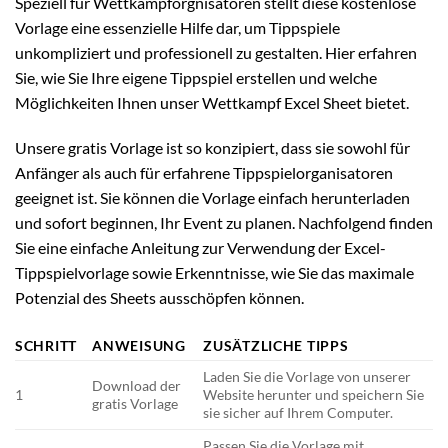
Speziell für Wettkampforgnisatoren stellt diese kostenlose
Vorlage eine essenzielle Hilfe dar, um Tippspiele
unkompliziert und professionell zu gestalten. Hier erfahren
Sie, wie Sie Ihre eigene Tippspiel erstellen und welche
Möglichkeiten Ihnen unser Wettkampf Excel Sheet bietet.
Unsere gratis Vorlage ist so konzipiert, dass sie sowohl für
Anfänger als auch für erfahrene Tippspielorganisatoren
geeignet ist. Sie können die Vorlage einfach herunterladen
und sofort beginnen, Ihr Event zu planen. Nachfolgend finden
Sie eine einfache Anleitung zur Verwendung der Excel-
Tippspielvorlage sowie Erkenntnisse, wie Sie das maximale
Potenzial des Sheets ausschöpfen können.
SCHRITT
ANWEISUNG
ZUSÄTZLICHE TIPPS
Laden Sie die Vorlage von unserer
Download der
1
Website herunter und speichern Sie
gratis Vorlage
sie sicher auf Ihrem Computer.
Passen Sie die Vorlage mit