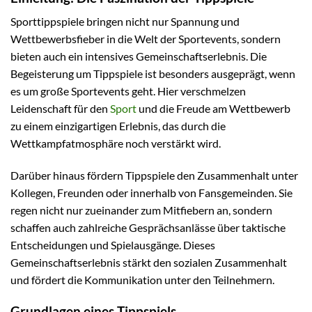
Sporttippspiele bringen nicht nur Spannung und
Wettbewerbsfieber in die Welt der Sportevents, sondern
bieten auch ein intensives Gemeinschaftserlebnis. Die
Begeisterung um Tippspiele ist besonders ausgeprägt, wenn
es um große Sportevents geht. Hier verschmelzen
Leidenschaft für den
Sport
und die Freude am Wettbewerb
zu einem einzigartigen Erlebnis, das durch die
Wettkampfatmosphäre noch verstärkt wird.
Darüber hinaus fördern Tippspiele den Zusammenhalt unter
Kollegen, Freunden oder innerhalb von Fansgemeinden. Sie
regen nicht nur zueinander zum Mitfiebern an, sondern
schaffen auch zahlreiche Gesprächsanlässe über taktische
Entscheidungen und Spielausgänge. Dieses
Gemeinschaftserlebnis stärkt den sozialen Zusammenhalt
und fördert die Kommunikation unter den Teilnehmern.
Grundlagen eines Tippspiels