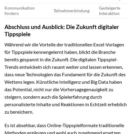
Kommunikation
Gesteigerte
Teilnehmerbindung
fördern
Interaktion
Abschluss und Ausblick: Die Zukunft digitaler
Tippspiele
Während wir die Vorteile der traditionellen Excel-Vorlagen
für Tippspiele kennengelernt haben, blickt die Branche
bereits gespannt in die Zukunft. Die digitalen Tippspiel-
Trends entwickeln sich rasant weiter und lassen erkennen,
dass neue Technologien das Fundament für die Zukunft des
Wettens legen. Künstliche Intelligenz und Big Data haben
das Potential, nicht nur die Vorhersagegenauigkeit zu
steigern, sondern auch die Spielerfahrung durch
personalisierte Inhalte und Reaktionen in Echtzeit erheblich
zu bereichern.
Es ist absehbar, dass Online-Tippspielformate traditionelle
Methoden ergänzen und wohl auch zunehmend ersetzen