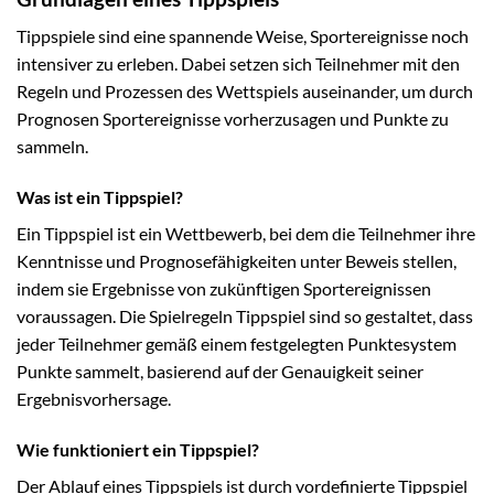
Tippspiele sind eine spannende Weise, Sportereignisse noch
intensiver zu erleben. Dabei setzen sich Teilnehmer mit den
Regeln und Prozessen des Wettspiels auseinander, um durch
Prognosen Sportereignisse vorherzusagen und Punkte zu
sammeln.
Was ist ein Tippspiel?
Ein Tippspiel ist ein Wettbewerb, bei dem die Teilnehmer ihre
Kenntnisse und Prognosefähigkeiten unter Beweis stellen,
indem sie Ergebnisse von zukünftigen Sportereignissen
voraussagen. Die Spielregeln Tippspiel sind so gestaltet, dass
jeder Teilnehmer gemäß einem festgelegten Punktesystem
Punkte sammelt, basierend auf der Genauigkeit seiner
Ergebnisvorhersage.
Wie funktioniert ein Tippspiel?
Der Ablauf eines Tippspiels ist durch vordefinierte Tippspiel