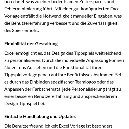
berechnet, was zu einer bedeutsamen Zeitersparnis und
Fehlerminimierung führt. Mit einer gut konfigurierten Excel
Vorlage entfällt die Notwendigkeit manueller Eingaben, was
die Benutzererfahrung verbessert und die Zuverlässigkeit
des Spiels erhöht.
Flexibilität der Gestaltung
Excel ermöglicht es, das Design des Tippspiels weitreichend
zu personalisieren. Durch die individuelle Anpassung können
Nutzer das Aussehen und die Funktionalität ihrer
Tippspielvorlage genau auf ihre Bedürfnisse abstimmen. Sei
es durch das Einbinden spezifischer Teamlogos oder das
Anpassen der Farbschemata, jede Personalisierung trägt zu
einer besseren Benutzererfahrung und ansprechenderem
Design Tippspiel bei.
Einfache Handhabung und Updates
Die Benutzerfreundlichkeit Excel Vorlage ist besonders