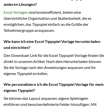
anderen Lösungen?
Excel Vorlagen
sind kosteneffizient, bieten eine
übersichtliche Organisation und Skalierbarkeit, die es
ermöglichen, das Tippspiel einfach an die Größe der
Teilnehmergruppe anzupassen.
Wie kann ich eine Excel Tippspiel Vorlage herunterladen
und einrichten?
Den Download-Link für die Excel Tippspiel Vorlage finden Sie
direkt in unserem Artikel. Nach dem Herunterladen können
Sie die Vorlage nach den Anweisungen anpassen und Ihr
eigenes Tippspiel erstellen.
Wie personalisiere ich die Excel Tippspiel Vorlage für mein
eigenes Tippspiel?
Sie können das Layout anpassen, eigene Spielregeln
einführen und benutzerdefinierte Felder hinzufügen. Mit