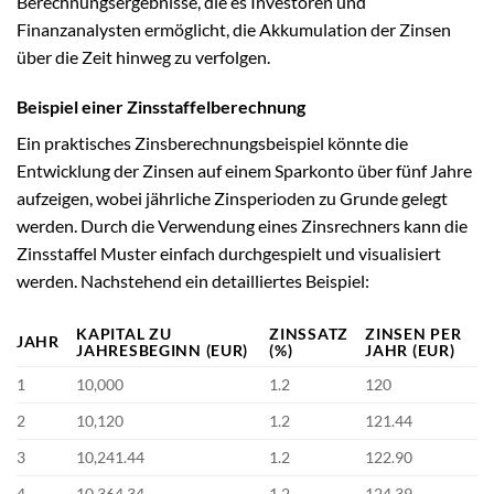
Berechnungsergebnisse, die es Investoren und
Finanzanalysten ermöglicht, die Akkumulation der Zinsen
über die Zeit hinweg zu verfolgen.
Beispiel einer Zinsstaffelberechnung
Ein praktisches Zinsberechnungsbeispiel könnte die
Entwicklung der Zinsen auf einem Sparkonto über fünf Jahre
aufzeigen, wobei jährliche Zinsperioden zu Grunde gelegt
werden. Durch die Verwendung eines Zinsrechners kann die
Zinsstaffel Muster einfach durchgespielt und visualisiert
werden. Nachstehend ein detailliertes Beispiel:
KAPITAL ZU
ZINSSATZ
ZINSEN PER
JAHR
JAHRESBEGINN (EUR)
(%)
JAHR (EUR)
1
10,000
1.2
120
2
10,120
1.2
121.44
3
10,241.44
1.2
122.90
4
10,364.34
1.2
124.39