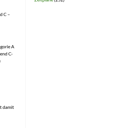
nd C –
egorie A
rend C-
e
t damit