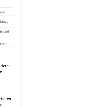
lysen
liance
ts und
zesse
sieren.
te
gehören
se