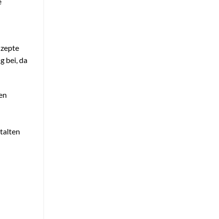
e
nzepte
 bei, da
en
talten