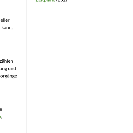
eller
 kann,
 zählen
sung und
svorgänge
te
n
,