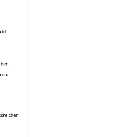
ckt.
aben.
ren.
sreicher