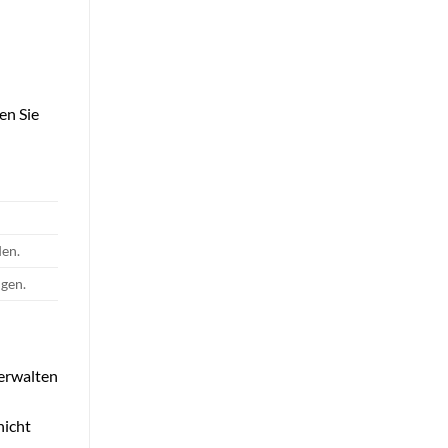
en Sie
den.
ngen.
erwalten
nicht