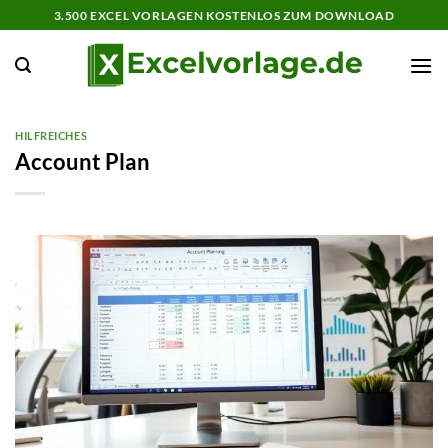
Zum
3.500 EXCEL VORLAGEN KOSTENLOS ZUM DOWNLOAD
Inhalt
springen
HILFREICHES
Account Plan