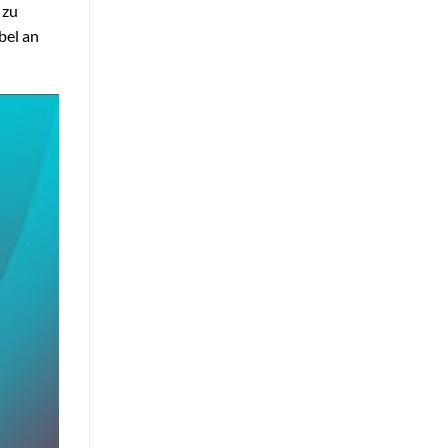
 zu
bel an