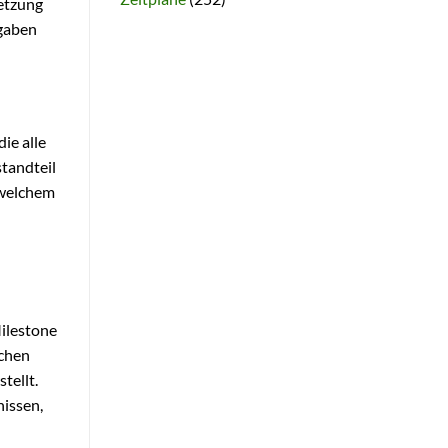
etzung
fgaben
ie alle
standteil
 welchem
Milestone
schen
tellt.
issen,