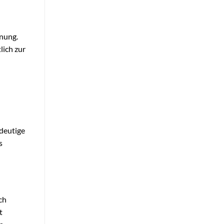
anung.
lich zur
d
deutige
s
ch
t