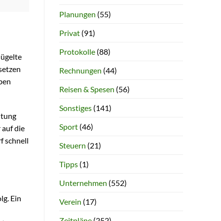
Planungen
(55)
Privat
(91)
Protokolle
(88)
lügelte
 setzen
Rechnungen
(44)
ben
Reisen & Spesen
(56)
Sonstiges
(141)
itung
Sport
(46)
 auf die
f schnell
Steuern
(21)
Tipps
(1)
Unternehmen
(552)
lg. Ein
Verein
(17)
Zeitpläne
(252)