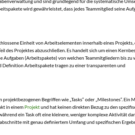
fgabenverwaltung und sind grundlegend für die systematische Ums
beitspakete wird gewährleistet, dass jedes Teammitglied seine Au
hlossene Einheit von Arbeitselementen innerhalb eines Projekts, d
eil des Projektes abzuschließen. Es handelt sich um einen Kernbe
elche Aufgaben (Arbeitspakete) von welchen Teammitgliedern bis zu
nd Definition Arbeitspakete tragen zu einer transparenten und
n projektbezogenen Begriffen wie „Tasks“ oder „Milestones“. Ein 
nkt in einem
Projekt
und hat keinen direkten Bezug zu den spezifi
 während ein Task oft eine kleinere, weniger komplexe Aktivität dars
abschnitte mit genau definiertem Umfang und spezifischen Ergebn