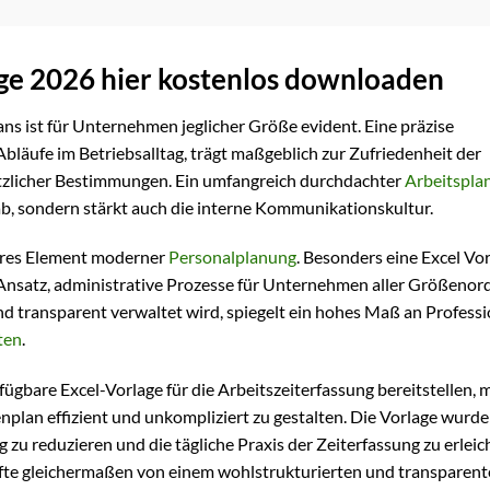
ge 2026 hier kostenlos downloaden
ns ist für Unternehmen jeglicher Größe evident. Eine präzise
Abläufe im Betriebsalltag, trägt maßgeblich zur Zufriedenheit der
etzlicher Bestimmungen. Ein umfangreich durchdachter
Arbeitspla
b, sondern stärkt auch die interne Kommunikationskultur.
bares Element moderner
Personalplanung
. Besonders eine Excel Vo
en Ansatz, administrative Prozesse für Unternehmen aller Größeno
und transparent verwaltet wird, spiegelt ein hohes Maß an Professi
ten
.
rfügbare Excel-Vorlage für die Arbeitszeiterfassung bereitstellen,
plan effizient und unkompliziert zu gestalten. Die Vorlage wurd
 zu reduzieren und die tägliche Praxis der Zeiterfassung zu erleic
äfte gleichermaßen von einem wohlstrukturierten und transparen