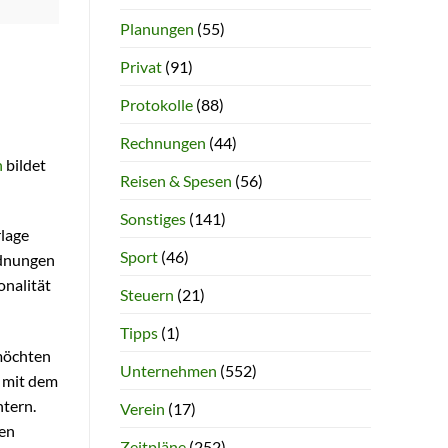
Planungen
(55)
Privat
(91)
Protokolle
(88)
Rechnungen
(44)
n
bildet
Reisen & Spesen
(56)
Sonstiges
(141)
rlage
Sport
(46)
rdnungen
onalität
Steuern
(21)
Tipps
(1)
 möchten
Unternehmen
(552)
e mit dem
htern.
Verein
(17)
ten
Zeitpläne
(252)