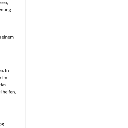
eren,
ienung
u einem
n. In
r im
 das
 helfen,
og