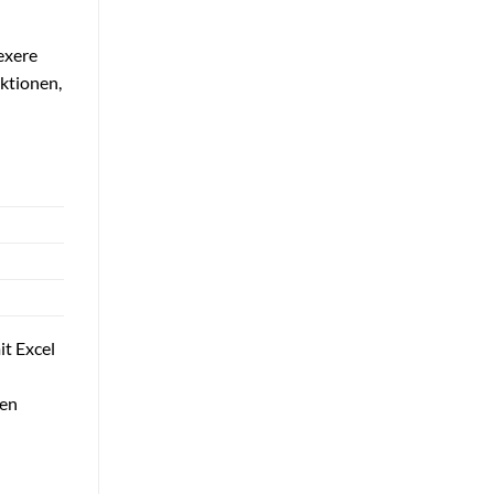
exere
ktionen,
it Excel
den