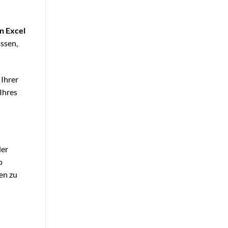
n Excel
assen,
 Ihrer
 Ihres
der
o
en zu