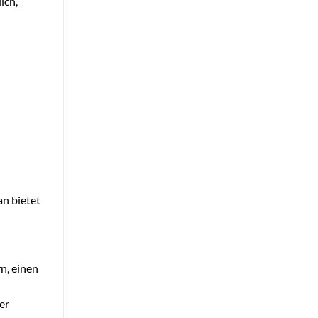
ich,
an bietet
n, einen
er