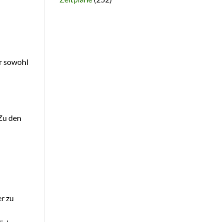
er sowohl
 Zu den
r zu