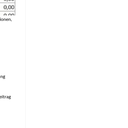
ionen,
ung
eitrag