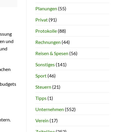
Planungen
(55)
Privat
(91)
Protokolle
(88)
assung
ren und
Rechnungen
(44)
 und
Reisen & Spesen
(56)
Sonstiges
(141)
wachen
Sport
(46)
tbudgets
Steuern
(21)
Tipps
(1)
Unternehmen
(552)
htern.
Verein
(17)
Zeitpläne
(252)