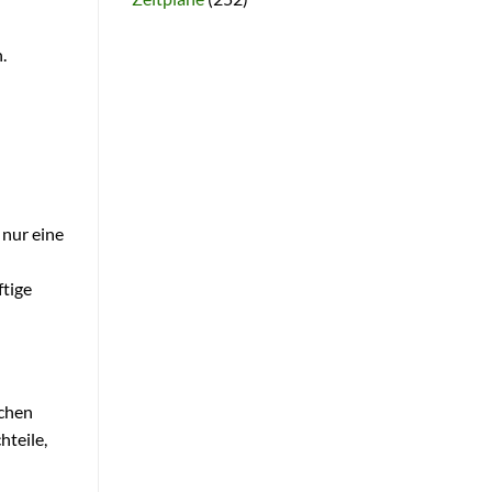
.
 nur eine
ftige
achen
hteile,