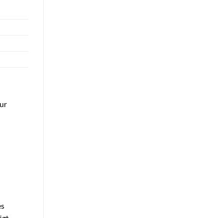
ur
es
ägt.