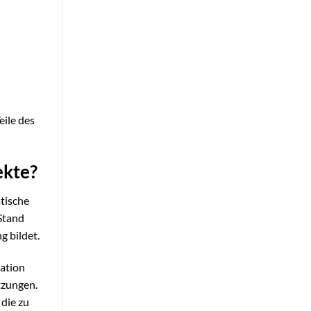
eile des
ekte?
atische
Stand
g bildet.
kation
tzungen.
 die zu