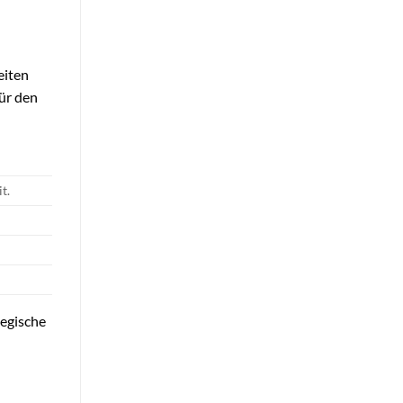
eiten
für den
t.
tegische