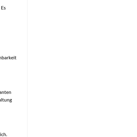
 Es
hbarkeit
lanten
altung
ich.