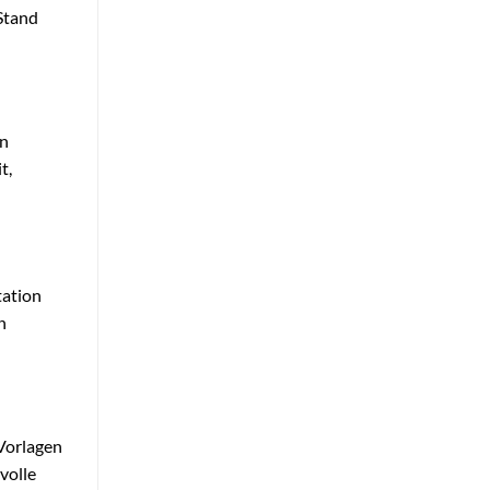
 Stand
en
t,
tation
n
 Vorlagen
volle