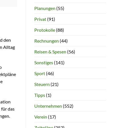
Planungen
(55)
Privat
(91)
Protokolle
(88)
nd den
Rechnungen
(44)
n Alltag
Reisen & Spesen
(56)
Sonstiges
(141)
o
Sport
(46)
jektpläne
ie
Steuern
(21)
Tipps
(1)
tation
Unternehmen
(552)
 für das
ngen.
Verein
(17)
Zeitpläne
(252)