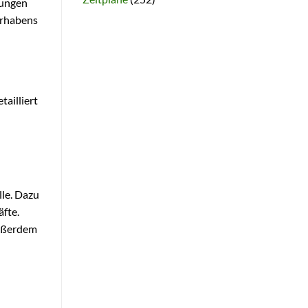
rungen
orhabens
ailliert
lle. Dazu
äfte.
Außerdem