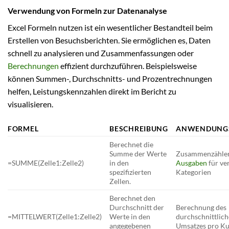
Verwendung von Formeln zur Datenanalyse
Excel Formeln nutzen ist ein wesentlicher Bestandteil beim
Erstellen von Besuchsberichten. Sie ermöglichen es, Daten
schnell zu analysieren und Zusammenfassungen oder
Berechnungen
effizient durchzuführen. Beispielsweise
können Summen-, Durchschnitts- und Prozentrechnungen
helfen, Leistungskennzahlen direkt im Bericht zu
visualisieren.
FORMEL
BESCHREIBUNG
ANWENDUNGS
Berechnet die
Summe der Werte
Zusammenzählen
=SUMME(Zelle1:Zelle2)
in den
Ausgaben
für ve
spezifizierten
Kategorien
Zellen.
Berechnet den
Durchschnitt der
Berechnung des
=MITTELWERT(Zelle1:Zelle2)
Werte in den
durchschnittlic
angegebenen
Umsatzes pro K