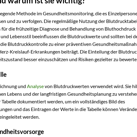
nd warum ist sie wichtig?
dlegende Methode im Gesundheitsmonitoring, die es Einzelperson
sen und zu verfolgen. Die regelmäßige Nutzung der Blutdrucktabel
s für die frühzeitige Diagnose und Behandlung von Bluthochdruck
 und Lebensstil beeinflussen die Blutdruckwerte und sollten bei d
 die Blutdruckkontrolle zu einer präventiven Gesundheitsmaßnah
rz-Kreislauf-Erkrankungen beiträgt. Die Einteilung der Blutdru
itszustand besser einzuschätzen und Risiken gezielter zu bewerte
lle
zeichnung und
Analyse
von Blutdruckwerten verwendet wird. Sie hil
hen Lebens und der langfristigen Gesundheitsplanung zu verstehe
 Tabelle dokumentiert werden, um ein vollständiges Bild des
sungen und das Eintragen der Werte in die Tabelle können Veränd
ingeleitet werden.
undheitsvorsorge