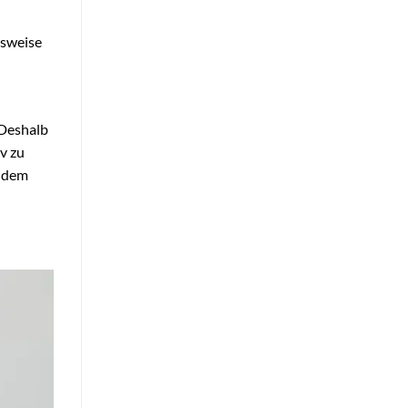
nsweise
 Deshalb
v zu
f dem