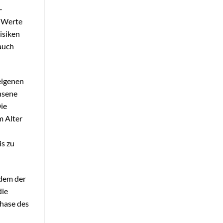
-
e Werte
isiken
 auch
eigenen
hsene
Die
m Alter
is zu
 dem der
die
phase des