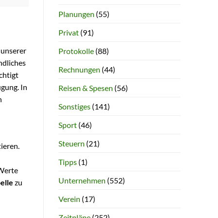
Planungen
(55)
Privat
(91)
 unserer
Protokolle
(88)
ndliches
Rechnungen
(44)
chtigt
gung. In
Reisen & Spesen
(56)
n
Sonstiges
(141)
Sport
(46)
Steuern
(21)
ieren.
Tipps
(1)
 Werte
Unternehmen
(552)
elle
zu
Verein
(17)
Zeitpläne
(252)