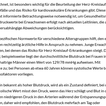
ichnet, ist besonders wichtig für die Beurteilung der Herz-Kreislauf
fäße und das Risiko für kardiovaskuläre Erkrankungen gibt. Dies
gut informierte Betrachtungsweise notwendig ist, um Gesundheitsr
ruckwerte bei Erwachsenen erfolgt nach aktuellen Leitlinien, die
tersabhängige Abweichungen berücksichtigen.
pezifischen Normwerte für verschiedene Altersgruppen hilft, den 
 rechtzeitig ärztliche Hilfe in Anspruch zu nehmen. Junge Erwac
en, bei denen das Risiko für Herz-Kreislauf-Erkrankungen steigt. 
 beispielsweise liegt der durchschnittliche Blutdruck bei Frauen i
chaltrige Männer einen Wert von 129/78 mmHg aufweisen. Mit
 zu; bei Personen ab etwa 60 Jahren können systolische Werte b
kofaktoren vorliegen.
 bekannt als hoher Blutdruck, wird als ein Zustand definiert, bei
olische Wert misst den Druck, wenn das Herz schlägt und Blut in 
den niedrigeren Druck in den Arterien während der Entspannungs
en, daher wird empfohlen, den Blutdruck mehrfach am Tag oder