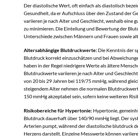
Der diastolische Wert, oft einfach als diastolisch beze
Gesundheit, da er Aufschluss über den Zustand der Ge
variieren je nach Alter und Geschlecht, weshalb eine 
zu minimieren. Die Einteilung und Bewertung der Blutd
Unterschiede zwischen Männern und Frauen sowie al
Altersabhängige Blutdruckwerte:
Die Kenntnis der s
Blutdruck korrekt einzuschätzen und bei Abweichungen
haben in der Regel niedrigere Werte als ältere Mensch
Blutdruckwerte variieren je nach Alter und Geschlecht;
von 20 bis 29 Jahren bei 119/75 mmHg, während glei
steigendem Alter nehmen die normalen Blutdruckwerte
150 mmHg akzeptabel sein, sofern keine weiteren Risi
Risikobereiche für Hypertonie:
Hypertonie, gemeinhin
Blutdruck dauerhaft über 140/90 mmHg liegt. Der syst
Arterien pumpt, während der diastolische blutdruck 
Herzens darstellt. Einzelne Messwerte können variier