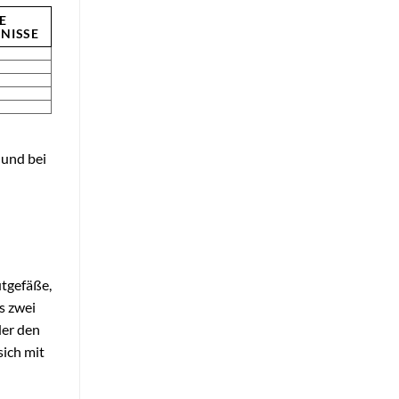
E
NISSE
 und bei
utgefäße,
s zwei
der den
ich mit