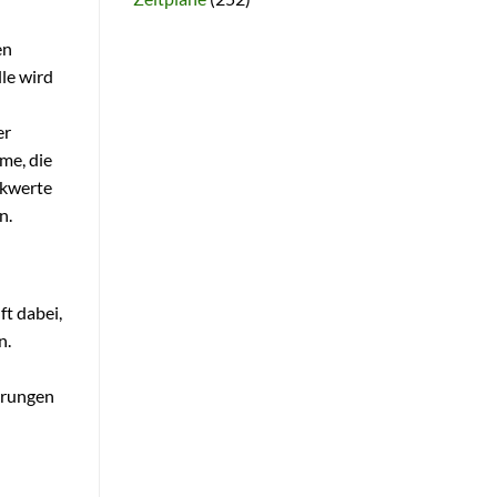
en
le wird
er
me, die
ckwerte
n.
ft dabei,
n.
erungen