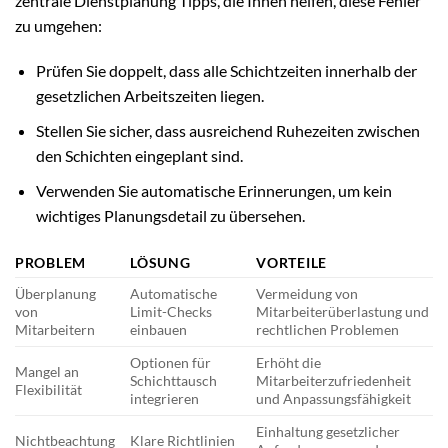
zentrale Dienstplanung Tipps, die Ihnen helfen, diese Fehler
zu umgehen:
Prüfen Sie doppelt, dass alle Schichtzeiten innerhalb der
gesetzlichen Arbeitszeiten liegen.
Stellen Sie sicher, dass ausreichend Ruhezeiten zwischen
den Schichten eingeplant sind.
Verwenden Sie automatische Erinnerungen, um kein
wichtiges Planungsdetail zu übersehen.
PROBLEM
LÖSUNG
VORTEILE
Überplanung
Automatische
Vermeidung von
von
Limit-Checks
Mitarbeiterüberlastung und
Mitarbeitern
einbauen
rechtlichen Problemen
Optionen für
Erhöht die
Mangel an
Schichttausch
Mitarbeiterzufriedenheit
Flexibilität
integrieren
und Anpassungsfähigkeit
Einhaltung gesetzlicher
Nichtbeachtung
Klare Richtlinien