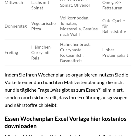
Mittwoch
Lachs mit
Omega-3-
Spinat, Olivenöl
Spinat
Fettsäuren
Vollkornboden,
Gute Quelle
Vegetarische
Tomaten,
Donnerstag
für
Pizza
Mozzarella, Gemüse
Ballaststoffe
nach Wahl
Hähnchenbrust,
Hähnchen-
Currypaste,
Hoher
Freitag
Curry mit
Kokosmilch,
Proteingehalt
Reis
Basmatireis
Indem Sie Ihren Wochenplan so organisieren, nutzen Sie die
Vorteile einer durchdachten Mahlzeitenplanung, die nicht
nur die tägliche Frage „Was gibt es zum Essen?“ eliminiert,
sondern auch sicherstellt, dass Ihre Ernährung ausgewogen
und nährstoffreich bleibt.
Essen Wochenplan Excel Vorlage hier kostenlos
downloaden