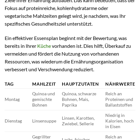
Ziele Ihrer Ernährung aufbauen. Das kann bedeuten, dass der
Fokus auf proteinreiche, kohlenhydratarme oder
vegetarische Mahlzeiten gelegt wird, je nachdem, was Ihr
spezifisches Gesundheitsziel unterstützt.
Ein effektiver Essensplan beginnt mit der Bewertung, was
bereits in Ihrer
Küche
vorhanden ist. Dies hilft, Überkauf zu
vermeiden und fördert die Nutzung von vorhandenen
Ressourcen, was wiederum die Ernährungsorganisation
verbessert und Verschwendung reduziert.
TAG
MAHLZEIT
HAUPTZUTATEN
NÄHRWERTE
Quinoa und
Quinoa, schwarze
Reich an
Montag
gemischte
Bohnen, Mais,
Proteinen und
Bohnen
Paprika
Ballaststoffen
Niedrig in
Linsen, Karotten,
Dienstag
Linsensuppe
Kalorien, hoch
Zwiebel, Sellerie
in Eisen
Gegrillter
Reich an
Lachs, frischer