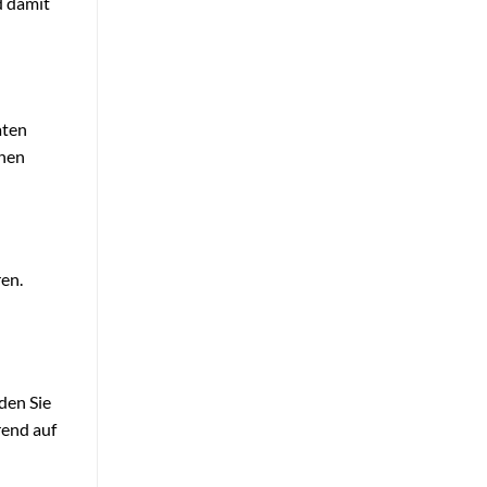
d damit
aten
chen
ren.
nden Sie
rend auf