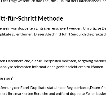
. Dies trägt wesentlich dazu bei, die Qualität der Datenanalyse un
itt-für-Schritt Methode
densein von doppelten Einträgen erschwert werden. Um präzise D
uplikate zu entfernen. Dieser Abschnitt führt Sie durch die praktis
schen Datenbereiche, die Sie überprüfen möchten, sorgfältig markie
enanalyse relevanten Informationen gezielt selektieren zu können.
ernen“
fernung der Excel-Duplikate statt. In der Registerkarte ‚Daten‘ fi
siert Ihre markierten Bereiche und entfernt doppelte Zeilen basie