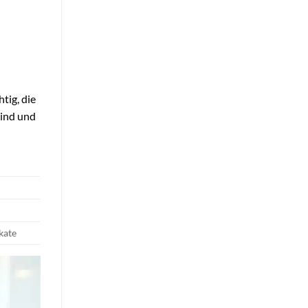
tig, die
sind und
kate