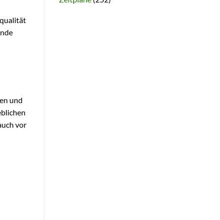
qualität
ände
sen und
eblichen
auch vor