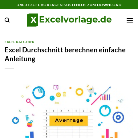
Zum
3.500 EXCEL VORLAGEN KOSTENLOS ZUM DOWNLOAD
Inhalt
springen
EXCEL RATGEBER
Excel Durchschnitt berechnen einfache
Anleitung