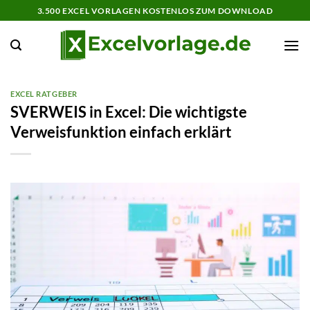
Zum
3.500 EXCEL VORLAGEN KOSTENLOS ZUM DOWNLOAD
Inhalt
springen
EXCEL RATGEBER
SVERWEIS in Excel: Die wichtigste
Verweisfunktion einfach erklärt