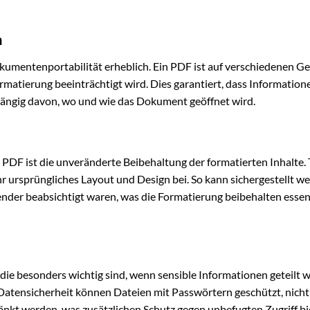
n
kumentenportabilität erheblich. Ein PDF ist auf verschiedenen G
rmatierung beeinträchtigt wird. Dies garantiert, dass Informatio
bhängig davon, wo und wie das Dokument geöffnet wird.
PDF ist die unveränderte Beibehaltung der formatierten Inhalte. 
r ursprüngliches Layout und Design bei. So kann sichergestellt w
ender beabsichtigt waren, was die Formatierung beibehalten essent
die besonders wichtig sind, wenn sensible Informationen geteilt 
atensicherheit können Dateien mit Passwörtern geschützt, nicht
änkt werden, was zusätzlichen Schutz gegen unbefugten Zugriff bi