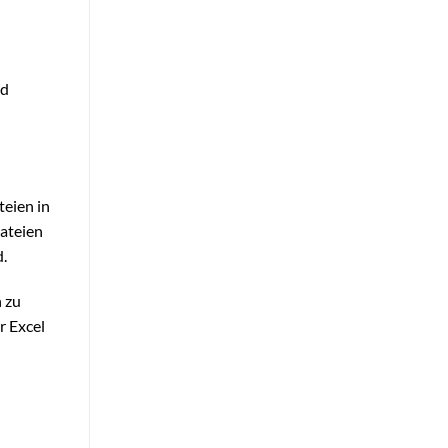
nd
teien in
ateien
d.
n zu
r Excel