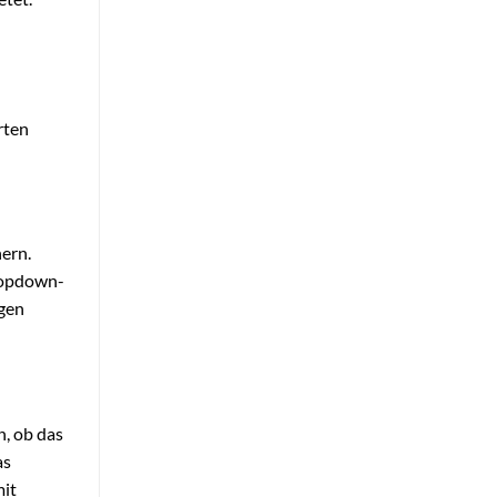
rten
hern.
Dropdown-
agen
, ob das
as
mit