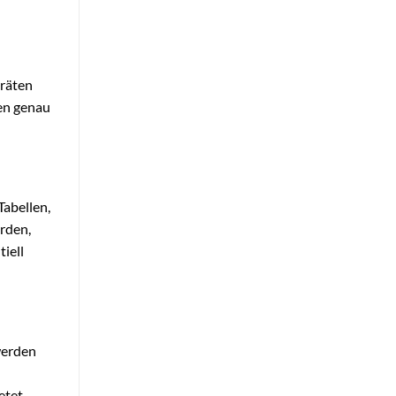
eräten
nen genau
Tabellen,
erden,
iell
werden
etet.