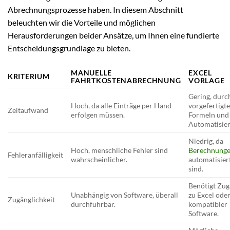
Abrechnungsprozesse haben. In diesem Abschnitt
beleuchten wir die Vorteile und möglichen
Herausforderungen beider Ansätze, um Ihnen eine fundierte
Entscheidungsgrundlage zu bieten.
MANUELLE
EXCEL
KRITERIUM
FAHRTKOSTENABRECHNUNG
VORLAGE
Gering, durc
Hoch, da alle Einträge per Hand
vorgefertigt
Zeitaufwand
erfolgen müssen.
Formeln und
Automatisie
Niedrig, da
Hoch, menschliche Fehler sind
Berechnung
Fehleranfälligkeit
wahrscheinlicher.
automatisier
sind.
Benötigt Zu
Unabhängig von Software, überall
zu Excel ode
Zugänglichkeit
durchführbar.
kompatibler
Software.