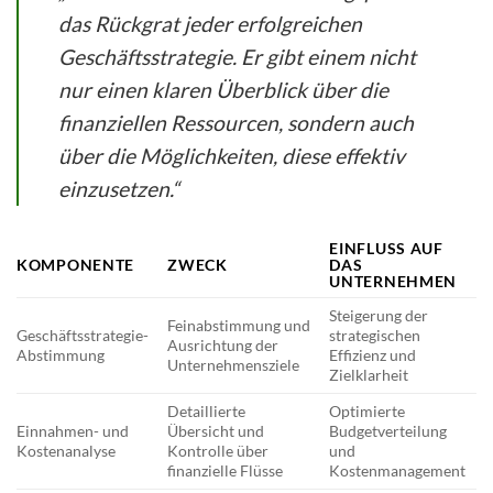
das Rückgrat jeder erfolgreichen
Geschäftsstrategie. Er gibt einem nicht
nur einen klaren Überblick über die
finanziellen Ressourcen, sondern auch
über die Möglichkeiten, diese effektiv
einzusetzen.“
EINFLUSS AUF
KOMPONENTE
ZWECK
DAS
UNTERNEHMEN
Steigerung der
Feinabstimmung und
Geschäftsstrategie-
strategischen
Ausrichtung der
Abstimmung
Effizienz und
Unternehmensziele
Zielklarheit
Detaillierte
Optimierte
Einnahmen- und
Übersicht und
Budgetverteilung
Kostenanalyse
Kontrolle über
und
finanzielle Flüsse
Kostenmanagement