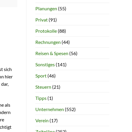
Planungen
(55)
Privat
(91)
Protokolle
(88)
Rechnungen
(44)
Reisen & Spesen
(56)
Sonstiges
(141)
t sich
Sport
(46)
n hier
 dar,
Steuern
(21)
Tipps
(1)
he als
Unternehmen
(552)
ondern
re
Verein
(17)
chtigt
Zeitpläne
(252)