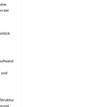
eine
n bei
nstück
 Aufwand
t und
 Struktur
ierung