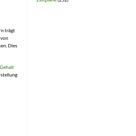
n trägt
 von
en. Dies
Gehalt
rstellung