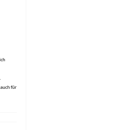
ich
r
 auch für