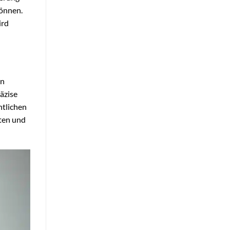
können.
rd
en
räzise
htlichen
aten und