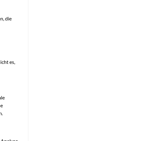
n, die
icht es,
ale
ie
n.
e Analyse