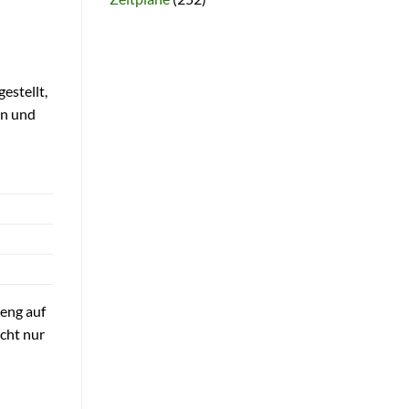
estellt,
en und
eng auf
icht nur