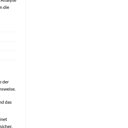
n die
e der
nsweise.
nd das
dnet
sicher,