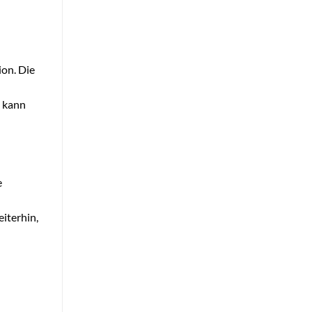
ion. Die
d kann
e
iterhin,