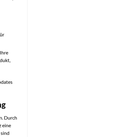
ür
Ihre
dukt,
pdates
ng
en. Durch
z eine
 sind