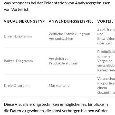
was besonders bei der Präsentation von Analyseergebnissen
von Vorteil ist.
VISUALISIERUNGSTYP
ANWENDUNGSBEISPIEL
VORTEIL
Zeigt Tren
Zeitliche Entwicklung von
und
Linien-Diagramm
Verkaufszahlen
Entwicklu
über Zeit
Ermöglich
schnellen
Vergleich von
Balken-Diagramm
Vergleich
Produktleistungen
verschiede
Kategorie
Veranschau
Proportion
Kreis-Diagramm
Marktanteile
einem
Gesamtmar
Diese Visualisierungstechniken ermöglichen es, Einblicke in
die Daten zu gewinnen, die sonst verborgen bleiben würden.