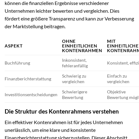
können die finanziellen Ergebnisse verschiedener
Unternehmen leichter bewerten und vergleichen. Dies
fördert eine größere Transparenz und kann zur Verbesserung
der Marktstellung beitragen.
OHNE
MIT
ASPEKT
EINHEITLICHEN
EINHEITLICH
KONTENRAHMEN
KONTENRAH
Inkonsistent,
Buchführung
Konsistent, effiz
fehleranfällig
Schwierig zu
Einfach zu
Finanzberichterstattung
vergleichen
vergleichen
Schwierigere
Objektive
Investitionsentscheidungen
Bewertung
Bewertung mögl
Die Struktur des Kontenrahmens verstehen
Ein effektiver Kontenrahmen ist für jedes Unternehmen
unerlässlich, um eine klare und konsistente
Finanzberichterstattung sicherzustellen. Dieser Abschnitt