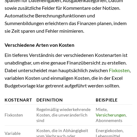
Spalten für Dateneingaben, Ausgabenkategorien, Datum
sowie zusätzliche Felder für Kommentare oder Notizen.
Automatische Berechnungsfunktionen und
Summenbildungen erleichtern das Finanzen planen, indem
sie Zeit sparen und Fehler minimieren.
Verschiedene Arten von Kosten
Ein tieferes Verständnis der verschiedenen Kostenarten ist
unabdingbar, um eine genaue Finanzübersicht zu erstellen.
Dabei unterscheidet man hauptsächlich zwischen
Fixkosten
,
variablen Kosten und einmaligen Kosten, die in der Excel
Budgetvorlage klar getrennt aufgeführt werden sollten.
KOSTENART
DEFINITION
BEISPIELE
Regelmäßig wiederkehrende
Miete,
Fixkosten
Kosten, die unveränderlich
Versicherungen
,
sind
Abonnements
Kosten, die in Abhängigkeit
Energiekosten,
Variable
vom Verbrauch oder
Lebensmittel,