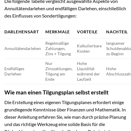
Die folgende Tabelle vergleicht ausgewählte Aspekte von
Annuitätendarlehen und endfälligen Darlehen, einschließlich
des Einflusses von Sondertilgungen:
DARLEHENSART
MERKMALE
VORTEILE
NACHTEIL
Regelmäßige
langsamer
Kalkulierbare
Annuitätendarlehen
Zahlungen,
Schuldenabb
Kosten
Zins + Tilgung
zu Beginn
Nur
Hohe
Endfälliges
Zinszahlungen,
Liquidität
Hohe
Darlehen
Tilgung am
während der
Abschlusszah
Ende
Laufzeit
Wie man einen Tilgungsplan selbst erstellt
Die Erstellung eines eigenen Tilgungsplanes erfordert einige
grundlegende Kenntnisse über Finanzen und Mathematik. In
dieser Anleitung erfahren Sie, wie man durch präzise Planung
und das richtige Werkzeug eine solide Basis für die