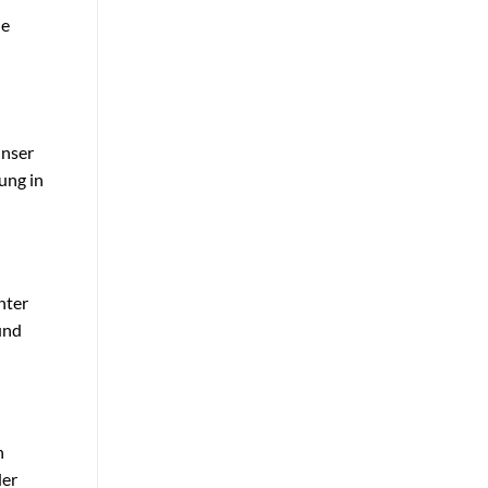
le
Unser
ung in
nter
und
n
der