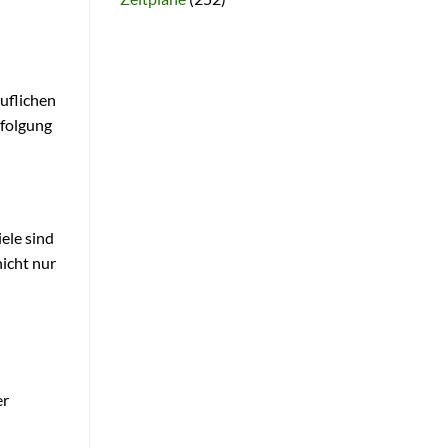
ruflichen
rfolgung
ele sind
nicht nur
er