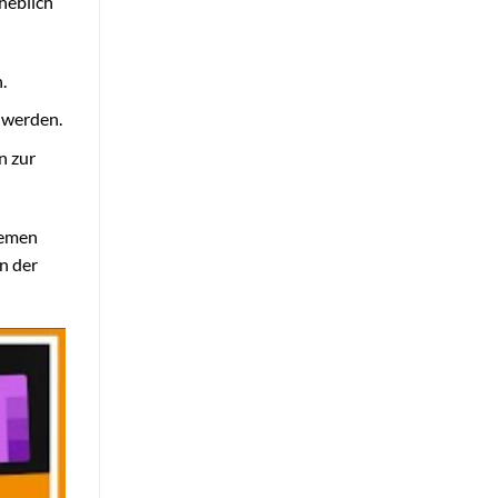
rheblich
.
n werden.
n zur
temen
n der