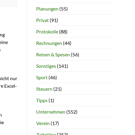
Planungen
(55)
Privat
(91)
Protokolle
(88)
ung
eine
Rechnungen
(44)
e
Reisen & Spesen
(56)
Sonstiges
(141)
Sport
(46)
nicht nur
re Excel-
Steuern
(21)
Tipps
(1)
Unternehmen
(552)
n
ie
Verein
(17)
n
Zeitpläne
(252)