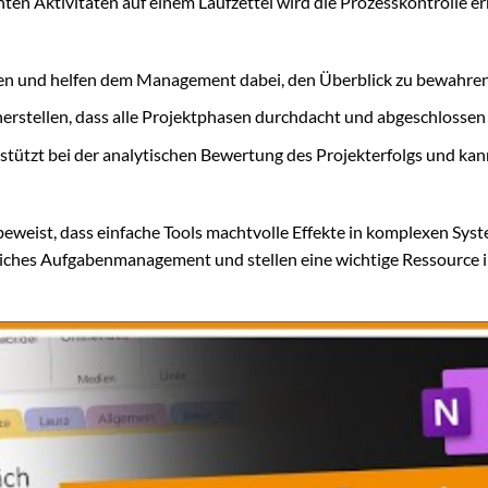
nten Aktivitäten auf einem Laufzettel wird die Prozesskontrolle e
aben und helfen dem Management dabei, den Überblick zu bewahren
icherstellen, dass alle Projektphasen durchdacht und abgeschlosse
stützt bei der analytischen Bewertung des Projekterfolgs und kan
beweist, dass einfache Tools machtvolle Effekte in komplexen Sys
greiches Aufgabenmanagement und stellen eine wichtige Ressource i