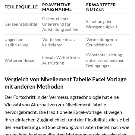
PRÄVENTIVE
ERWARTETER
FEHLERQUELLE
MASSNAHME
NUTZEN
Festen, ebenen
Erhöhung der
Geräteinstabilität
Untergrund für
Messgenauigkeit
Aufstellung wählen
Ungenaue
Vor jedem Einsatz
Vermeidung von
Kalibrierung
kalibrieren
Grundfehlern
Konstante Leistung
Einsatz Wetterfester
Wettereinflüsse
unter verschiedenen
Ausrüstung
Bedingungen
Vergleich von Nivellement Tabelle Excel Vorlage
mit anderen Methoden
Der Fortschritt in der Vermessungstechnologie hat eine
Vielzahl von Alternativen zur Nivellement Tabelle
hervorgebracht. Die traditionelle Excel-Vorlage ist wegen
ihrer einfachen Zugänglichkeit und der Flexibilität, die sie bei
der Bearbeitung und Speicherung von Daten bietet, nach wie
vor beliebt. In einem direkten Methodenvergleich zeigt sich