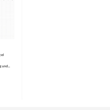
cel
 und...