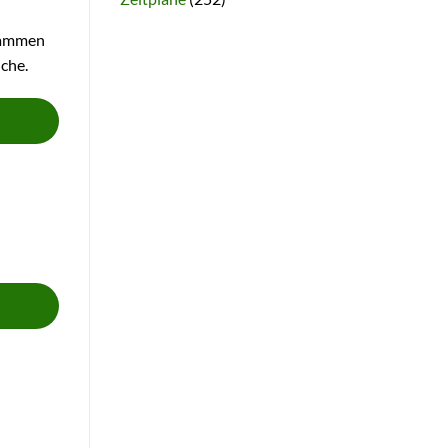
usammen
uche.