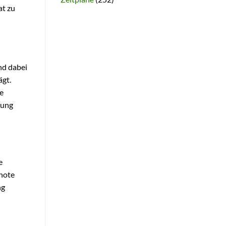
at zu
nd dabei
ägt.
e
tung
e
tnote
ng