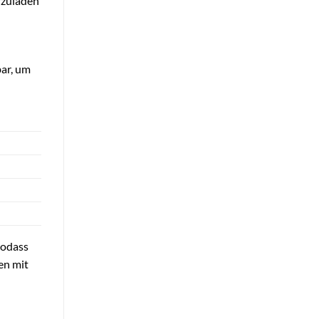
rzuladen
bar, um
sodass
en mit