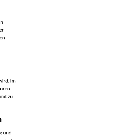
en
er
gen
wird. Im
oren.
mit zu
n
ng und