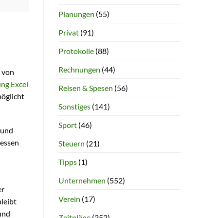
Planungen
(55)
Privat
(91)
Protokolle
(88)
Rechnungen
(44)
g von
ng Excel
Reisen & Spesen
(56)
möglicht
Sonstiges
(141)
Sport
(46)
 und
messen
Steuern
(21)
Tipps
(1)
Unternehmen
(552)
er
Verein
(17)
leibt
und
Zeitpläne
(252)