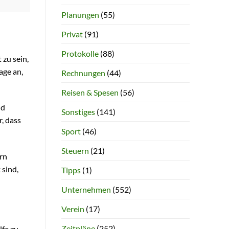
Planungen
(55)
Privat
(91)
Protokolle
(88)
 zu sein,
age an,
Rechnungen
(44)
Reisen & Spesen
(56)
nd
Sonstiges
(141)
r, dass
Sport
(46)
Steuern
(21)
ern
 sind,
Tipps
(1)
Unternehmen
(552)
Verein
(17)
Zeitpläne
(252)
lfe zu