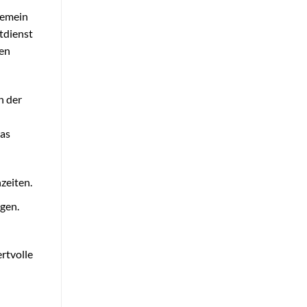
gemein
otdienst
len
n der
was
zeiten.
gen.
rtvolle