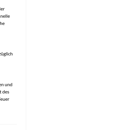
der
nelle
che
züglich
den und
t des
Feuer