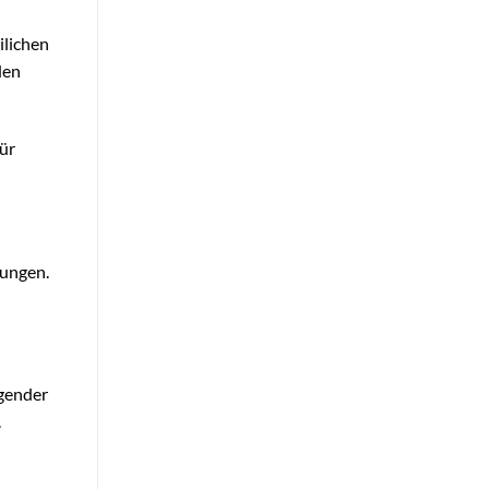
ilichen
den
für
hungen.
ngender
.