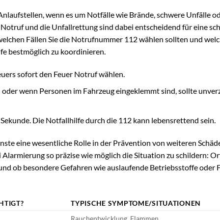
Anlaufstellen, wenn es um Notfälle wie Brände, schwere Unfälle o
Notruf und die Unfallrettung sind dabei entscheidend für eine sch
 in welchen Fällen Sie die Notrufnummer 112 wählen sollten und wel
lfe bestmöglich zu koordinieren.
uers sofort den Feuer Notruf wählen.
n oder wenn Personen im Fahrzeug eingeklemmt sind, sollte unver
 Sekunde. Die Notfallhilfe durch die 112 kann lebensrettend sein.
ste eine wesentliche Rolle in der Prävention von weiteren Schä
i Alarmierung so präzise wie möglich die Situation zu schildern: Or
 und ob besondere Gefahren wie auslaufende Betriebsstoffe oder 
HTIGT?
TYPISCHE SYMPTOME/SITUATIONEN
Rauchentwicklung, Flammen