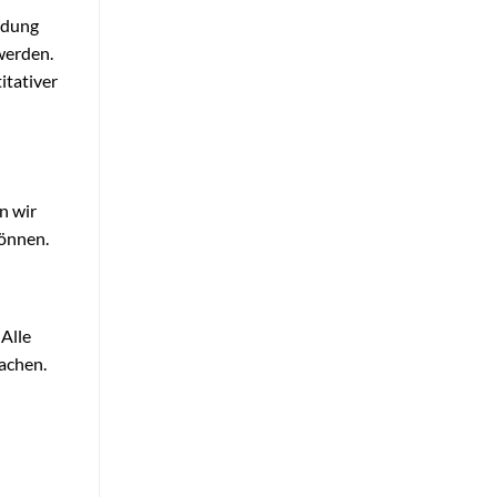
ndung
 werden.
itativer
n wir
können.
Alle
achen.