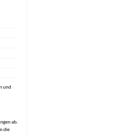
en und
ngen ab.
m die