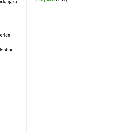
eidung zu
erien,
iehbar