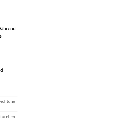
 Während
e
nd
wichtung
lturellen