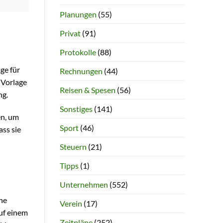
Planungen
(55)
Privat
(91)
Protokolle
(88)
ge für
Rechnungen
(44)
 Vorlage
Reisen & Spesen
(56)
ng.
Sonstiges
(141)
en, um
Sport
(46)
ass sie
Steuern
(21)
Tipps
(1)
Unternehmen
(552)
ne
Verein
(17)
uf einem
Zeitpläne
(252)