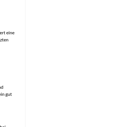
ert eine
tzten
nd
ein gut
bei,