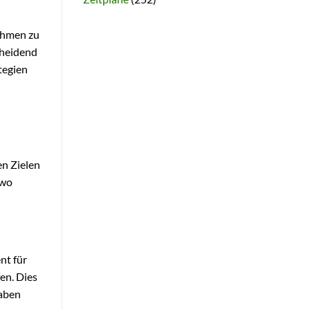
ahmen zu
cheidend
ategien
en Zielen
 wo
nt für
en. Dies
gaben