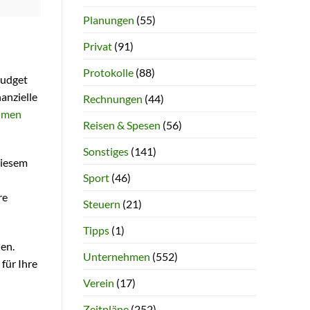
Planungen
(55)
Privat
(91)
Protokolle
(88)
Budget
nanzielle
Rechnungen
(44)
hmen
Reisen & Spesen
(56)
Sonstiges
(141)
diesem
Sport
(46)
re
Steuern
(21)
Tipps
(1)
hen.
Unternehmen
(552)
für Ihre
Verein
(17)
Zeitpläne
(252)