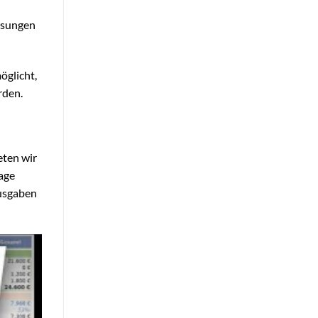
assungen
öglicht,
rden.
eten wir
lage
usgaben