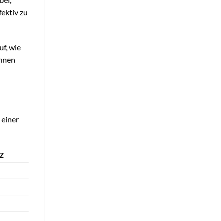
ektiv zu
f, wie
Ihnen
 einer
Z