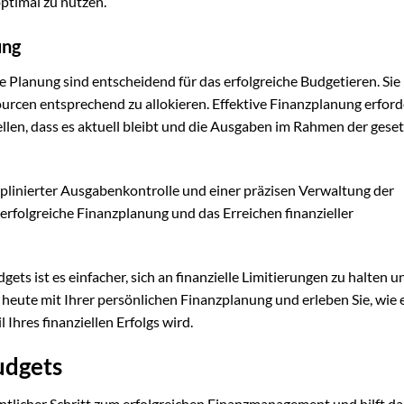
ptimal zu nutzen.
ung
ge Planung sind entscheidend für das erfolgreiche Budgetieren. Sie
ourcen entsprechend zu allokieren. Effektive Finanzplanung erford
len, dass es aktuell bleibt und die Ausgaben im Rahmen der gese
ziplinierter Ausgabenkontrolle und einer präzisen Verwaltung der
erfolgreiche Finanzplanung und das Erreichen finanzieller
ets ist es einfacher, sich an finanzielle Limitierungen zu halten u
 heute mit Ihrer persönlichen Finanzplanung und erleben Sie, wie 
hres finanziellen Erfolgs wird.
udgets
entlicher Schritt zum erfolgreichen Finanzmanagement und hilft da