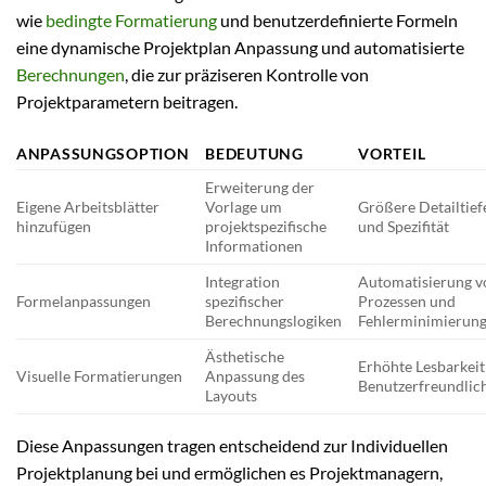
wie
bedingte Formatierung
und benutzerdefinierte Formeln
eine dynamische Projektplan Anpassung und automatisierte
Berechnungen
, die zur präziseren Kontrolle von
Projektparametern beitragen.
ANPASSUNGSOPTION
BEDEUTUNG
VORTEIL
Erweiterung der
Eigene Arbeitsblätter
Vorlage um
Größere Detailtief
hinzufügen
projektspezifische
und Spezifität
Informationen
Integration
Automatisierung v
Formelanpassungen
spezifischer
Prozessen und
Berechnungslogiken
Fehlerminimierun
Ästhetische
Erhöhte Lesbarkei
Visuelle Formatierungen
Anpassung des
Benutzerfreundlic
Layouts
Diese Anpassungen tragen entscheidend zur Individuellen
Projektplanung bei und ermöglichen es Projektmanagern,