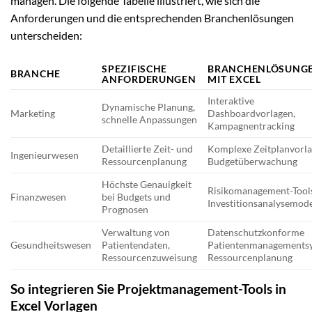
managen. Die folgende Tabelle illustriert, wie sich die
Anforderungen und die entsprechenden Branchenlösungen
unterscheiden:
SPEZIFISCHE
BRANCHENLÖSUNG
BRANCHE
ANFORDERUNGEN
MIT EXCEL
Interaktive
Dynamische Planung,
Marketing
Dashboardvorlagen,
schnelle Anpassungen
Kampagnentracking
Detaillierte Zeit- und
Komplexe Zeitplanvorla
Ingenieurwesen
Ressourcenplanung
Budgetüberwachung
Höchste Genauigkeit
Risikomanagement-Tool
Finanzwesen
bei Budgets und
Investitionsanalysemode
Prognosen
Verwaltung von
Datenschutzkonforme
Gesundheitswesen
Patientendaten,
Patientenmanagements
Ressourcenzuweisung
Ressourcenplanung
So integrieren Sie Projektmanagement-Tools in
Excel Vorlagen