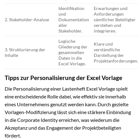
Identifikation
Erwartungen und
und
Anforderungen
2. Stakeholder-Analyse
Dokumentation
sämtlicher Beteiligter
aller
verstehen und
Stakeholder.
integrieren.
Logische
Klare und
Gliederung der
3. Strukturierung der
verständliche
gesammelten
Inhalte
Darstellung der
Daten in die
Projektanforderungen.
Excel Vorlage.
Tipps zur Personalisierung der Excel Vorlage
Die Personalisierung einer Lastenheft Excel Vorlage spielt
eine entscheidende Rolle dabei, wie effektiv sie innerhalb
eines Unternehmens genutzt werden kann. Durch gezielte
Vorlagen-Modifizierung lässt sich eine stärkere Einbindung
in die Corporate Identity erreichen, was wiederum die
Akzeptanz und das Engagement der Projektbeteiligten
fördert.